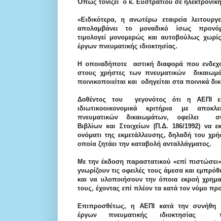
Όπως τονίζει ο κ. Ευστρατίου σε
ηλεκτρονική
«Ειδικότερα, η ανωτέρω εταιρεία λειτουργε
απολαμβάνει το μοναδικό ίσως προνό
τιμολογεί μονομερώς και
αυτοβούλως χωρί
έργων πνευματικής ιδιοκτησίας.
Η οποιαδήποτε αστική διαφορά που ενδεχ
στους χρήστες των πνευματικών δικαιωμάτ
ποινικοποιείται και οδηγείται στα
ποινικά δι
Δοθέντος του γεγονότος ότι η ΑΕΠΙ ε
ιδιωτικοοικονομικά κριτήρια με αποκ
πνευματικών δικαιωμάτων, οφείλει
Βιβλίων και Στοι
χείων (Π.Δ. 186/1992) να ε
ονόματι της εκμετάλλευσης, δηλαδή του χρ
οποία ζητάει την καταβολή ανταλλάγματος.
Με την έκδοση παραστατικού «επί πιστώσει»
γνωρίζουν τις οφειλές τους άμεσα και εμπρό
και να υλοποιήσουν την όποια εκροή χρημ
τους, έχοντας επί πλέον τα κατά τον νόμο π
Επιπροσθέτως, η ΑΕΠΙ κατά την συνήθη π
έργων πνευματικής ιδιοκτησίας 