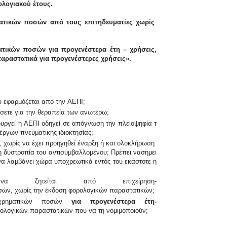
ολογιακού έτους.
ματικών ποσών από τους επιτηδευματίες χωρίς
τικών ποσών για προγενέστερα έτη – χρήσεις,
αραστατικά για προγενέστερες χρήσεις».
υ
ε
φ
α
ρ
μ
ό
ζ
ε
τ
α
ι
α
π
ό
τ
η
ν
Α
Ε
Π
Ι;
σ
ε
τ
ε
γ
ι
α
τ
η
ν
θ
ε
ρ
α
π
ε
ί
α
τ
ω
ν
α
ν
ω
τ
έ
ρ
ω
;
ο
υ
ρ
γ
ε
ί
η
Α
Ε
Π
Ι
ο
δ
η
γ
ε
ί
σ
ε
α
π
ό
γ
ν
ω
σ
η
τ
η
ν
π
λ
ε
ι
ο
ψ
η
φ
ί
α
τ
έ
ρ
γ
ω
ν
π
ν
ε
υ
μ
α
τ
ι
κ
ή
ς
ι
δ
ι
ο
κ
τ
η
σ
ί
α
ς
;
,
χ
ω
ρ
ί
ς
ν
α
έ
χ
ε
ι
π
ρ
ο
η
γ
η
θ
ε
ί
έ
ν
α
ρ
ξ
η
ή
κ
α
ι
ο
λ
ο
κ
λ
ή
ρ
ω
σ
η
η
δ
υ
σ
τ
ρ
ο
π
ί
α
τ
ο
υ
α
ν
τ
ι
σ
υ
μ
β
α
λ
λ
ο
μ
έ
ν
ο
υ
;
Π
ρ
έ
π
ε
ι
ν
α
σ
η
μ
ε
ι
ν
α
λ
α
μ
β
ά
ν
ε
ι
χ
ώ
ρ
α
υ
π
ο
χ
ρ
ε
ω
τ
ι
κ
ά
ε
ν
τ
ό
ς
τ
ο
υ
ε
κ
ά
σ
τ
ο
τ
ε
η
ό
ν
α
ζ
η
τ
ε
ί
τ
α
ι
α
π
ό
ε
π
ι
χ
ε
ί
ρ
η
σ
η-
σ
ώ
ν
,
χ
ω
ρ
ί
ς
τ
η
ν
έ
κ
δ
ο
σ
η
φ
ο
ρ
ο
λ
ο
γ
ι
κ
ώ
ν
π
α
ρ
α
σ
τ
α
τ
ι
κ
ώ
ν;
χ
ρ
η
μ
α
τ
ι
κ
ώ
ν
π
ο
σ
ώ
ν
γ
ι
α
π
ρ
ο
γ
ε
ν
έ
σ
τ
ε
ρ
α
έ
τ
η
-
ο
λ
ο
γ
ι
κ
ώ
ν
π
α
ρ
α
σ
τ
α
τ
ι
κ
ώ
ν
π
ο
υ
ν
α
τ
η
ν
ο
μ
ι
μ
ο
π
ο
ι
ο
ύ
ν
;