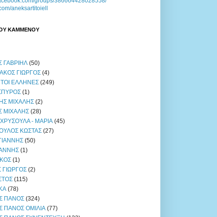
.facebook.com/groups/386664428028558/
r.com/aneksartitoiell
ΝΟΥ ΚΑΜΜΕΝΟΥ
Σ ΓΑΒΡΙΗΛ
(50)
ΑΚΟΣ ΓΙΩΡΓΟΣ
(4)
ΤΟΙ ΕΛΛΗΝΕΣ
(249)
ΣΠΥΡΟΣ
(1)
ΗΣ ΜΙΧΑΛΗΣ
(2)
Σ ΜΙΧΑΛΗΣ
(28)
 ΧΡΥΣΟΥΛΑ - ΜΑΡΙΑ
(45)
ΟΥΛΟΣ ΚΩΣΤΑΣ
(27)
ΓΙΑΝΝΗΣ
(50)
ΙΑΝΝΗΣ
(1)
ΙΚΟΣ
(1)
 ΓΙΩΡΓΟΣ
(2)
ΣΤΟΣ
(115)
ΙΚΑ
(78)
Σ ΠΑΝΟΣ
(324)
 ΠΑΝΟΣ ΟΜΙΛΙΑ
(77)