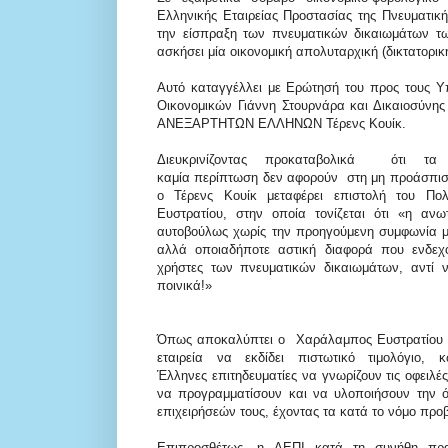
Ελληνικής Εταιρείας Προστασίας της Πνευματικής
την είσπραξη των πνευματικών δικαιωμάτων τω
ασκήσει μία οικονομική απολυταρχική (δικτατορικ
Αυτό καταγγέλλει με Ερώτησή του προς τους Υ
Οικονομικών Γιάννη Στουρνάρα και Δικαιοσύνη
ΑΝΕΞΑΡΤΗΤΩΝ ΕΛΛΗΝΩΝ Τέρενς Κουίκ.
Διευκρινίζοντας προκαταβολικά ότι
καμία περίπτωση δεν αφορούν σ
τη μη προάσπι
ο Τέρενς Κουίκ μεταφέρει επιστολή του Πο
Ευστρατίου, στην οποία τονίζεται ότι «η ανω
αυτοβούλως χωρίς την προηγούμενη συμφωνία με
αλλά οποιαδήποτε αστική διαφορά που ενδεχ
χρήστες των πνευματικών δικαιωμάτων, αντί να
ποινικά!»
Όπως αποκαλύπτει ο Χαράλαμπος Ευστρατίου «
εταιρεία να εκδίδει πιστωτικό τιμολόγιο,
Έλληνες επιτηδευματίες να γνωρίζουν τις οφειλ
να προγραμματίσουν και να υλοποιήσουν την 
επιχειρήσεών τους, έχοντας τα κατά το νόμο πρ
Επιπροσθέτως, η ΑΕΠΙ κατά τη συνήθη πρακ