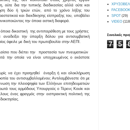
ΧΡΥΣΟΒΕΛ
η, ούτε δια την τυπικής διαδικασίας αλλά ούτε και
FACEBOOK
ηση δύο ή τριών ετών, από το χρόνο λήξης του
στατικού και διεκδίκησης είσπραξης του, υποβάλει
SPOT
(29)
ινικοποιώντας την όποια αστική διαφορά.
VIDEO
(118
ν όποια δικαστική της αντιπαράθεση με τους χρήστες
Συνολικές προ
α αναδείξει την ύπαρξη δόλου για αντισυμβατική
ος όφειλε με δική του πρωτοβουλία στην ΑΕΠΙ.
7
5
λαίσιο που διέπει την προστασία των πνευματικών
ατά την οποία να είναι υποχρεωμένος ο εκάστοτε
χωρίς να έχει προηγηθεί έναρξη ή και ολοκλήρωση
οπία του αντισυμβαλλομένου; Αντιλαμβάνεστε ότι με
όγνωση την πλειοψηφία των Ελλήνων επιτηδευματιών
ερωτά τους αρμόδιους Υπουργούς ο Τέρενς Κουίκ και
λους ένας φραγμός στην εισπρακτική πολιτική της
διοκτησίας.