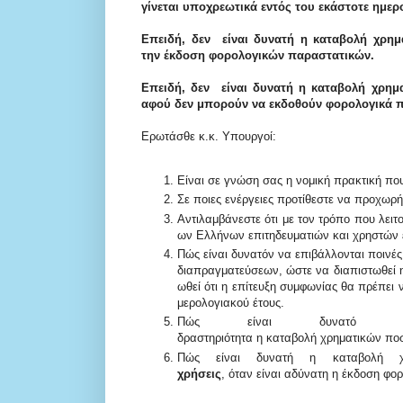
γίνεται υποχρεωτικά εντός του εκάστοτε ημερ
Επειδή, δεν είναι δυνατή η καταβολή χρη
την έκδοση φορολογικών παραστατικών.
Επειδή, δεν είναι δ
υνατή η καταβολή χρημα
αφού δεν μπορούν να εκδοθούν φορολογικά π
Ερωτάσθε κ.κ. Υπουργοί:
Ε
ί
ν
α
ι
σ
ε
γ
ν
ώ
σ
η
σ
α
ς
η
ν
ο
μ
ι
κ
ή
π
ρ
α
κ
τ
ι
κ
ή
π
ο
Σ
ε
π
ο
ι
ε
ς
ε
ν
έ
ρ
γ
ε
ι
ε
ς
π
ρ
ο
τ
ί
θ
ε
σ
τ
ε
ν
α
π
ρ
ο
χ
ω
ρ
ή
Α
ν
τ
ι
λ
α
μ
β
ά
ν
ε
σ
τ
ε
ό
τ
ι
μ
ε
τ
ο
ν
τ
ρ
ό
π
ο
π
ο
υ
λ
ε
ι
τ
ω
ν
Ε
λ
λ
ή
ν
ω
ν
ε
π
ι
τ
η
δ
ε
υ
μ
α
τ
ι
ώ
ν
κ
α
ι
χ
ρ
η
σ
τ
ώ
ν
Π
ώ
ς
ε
ί
ν
α
ι
δ
υ
ν
α
τ
ό
ν
ν
α
ε
π
ι
β
ά
λ
λ
ο
ν
τ
α
ι
π
ο
ι
ν
έ
ς
δ
ι
α
π
ρ
α
γ
μ
α
τ
ε
ύ
σ
ε
ω
ν,
ώ
σ
τ
ε
ν
α
δ
ι
α
π
ι
σ
τ
ω
θ
ε
ί
ω
θ
ε
ί
ό
τ
ι
η
ε
π
ί
τ
ε
υ
ξ
η
σ
υ
μ
φ
ω
ν
ί
α
ς
θ
α
π
ρ
έ
π
ε
ι
μ
ε
ρ
ο
λ
ο
γ
ι
α
κ
ο
ύ
έ
τ
ο
υ
ς
.
Π
ώ
ς
ε
ί
ν
α
ι
δ
υ
ν
α
τ
δ
ρ
α
σ
τ
η
ρ
ι
ό
τ
η
τ
α
η
κ
α
τ
α
β
ο
λ
ή
χ
ρ
η
μ
α
τ
ι
κ
ώ
ν
π
ο
Π
ώ
ς
ε
ί
ν
α
ι
δ
υ
ν
α
τ
ή
η
κ
α
τ
α
β
ο
λ
ή
χ
ρ
ή
σ
ε
ι
ς
,
ό
τ
α
ν
ε
ί
ν
α
ι
α
δ
ύ
ν
α
τ
η
η
έ
κ
δ
ο
σ
η
φ
ο
ρ