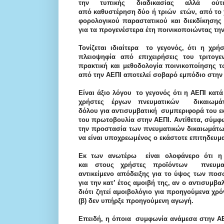
την τυπικής διαδικασίας αλλά ούτ
από καθυστέρηση δύο ή τριών ε
τών, από το
φορολογικού παραστατικού και διεκδίκησης
για τα προγενέστερα έτη ποινικοποιώντας τη
Τονίζεται ιδιαίτερα το γεγονός, ότι η χρή
πλειοψηφία από επιχειρήσεις του τριτογ
πρακτική και μεθοδολογία ποινικοποίησης 
από την ΑΕΠΙ αποτελεί σοβαρό εμπόδιο στην 
Είναι άξιο λόγου το γεγονός ότι η ΑΕΠΙ κατ
χρήστες έργων πνευματικών δικαιωμά
δόλου για αντισυμβατική συμπεριφορά του ε
του πρωτοβουλία στην ΑΕΠΙ. Αντίθετα, σύμφω
την προστασία των πνευματικών δικαιωμάτων
να είναι υποχρεωμένος ο εκάστοτε επιτηδευμα
Εκ των ανωτέρω είναι ολοφάνερο ότι η
και στους χρήστες προϊόντων πνευματ
αντικείμενο απ
όδειξης για το ύψος των ποσ
για την κατ’ έτος αμοιβή της, αν ο αντισυμβ
διότι ζητεί αμοιβολόγιο για προηγούμενα χρό
(β) δεν υπήρξε προηγούμενη αγωγή.
Επειδή, η όποια συμφωνία ανάμεσ
α στην Α