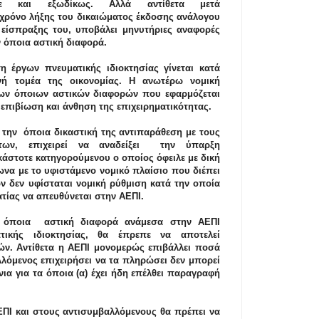
ε και εξωδίκως. Αλλά αντίθετα μετά
 χρόνο λήξης του δικαιώματος έκδοσης ανάλογου
 είσπραξης του, υποβάλει μηνυτήριες αναφορές
ν όποια αστική διαφορά.
ση έργ
ων πνευματικής ιδιοκτησίας γίνεται κατά
ενή τομέα της οικονομίας. Η ανωτέρω νομική
των όποιων αστικών διαφορών που εφαρμόζεται
επιβίωση και άνθηση της επιχειρηματικότητας.
ά την όποια δικαστική της
αντιπαράθεση με τους
των, επιχειρεί να αναδείξει την ύπαρξη
κάστοτε κατηγορ
ούμενου ο οποίος όφειλε με δική
να με το υφιστάμενο νομικό πλαίσιο που διέπει
 δεν υφίσταται νομική ρύθμιση κατά την οποία
τίας να απευθύνεται στην ΑΕΠΙ.
 όποια αστική διαφορά ανάμεσα στην ΑΕΠΙ
ικής ιδιοκτησίας, θα έπρεπε να αποτελεί
ών. Αντίθετα η ΑΕΠΙ μονομερώς επιβάλλει ποσά
αλλόμενος επιχειρήσει να τα πληρώσει δεν μπορεί
νια για τα όποια (α) έχει ήδη επέλθει παραγραφή
ΕΠΙ και στους αντισυμβαλλόμενους θα πρέπει να