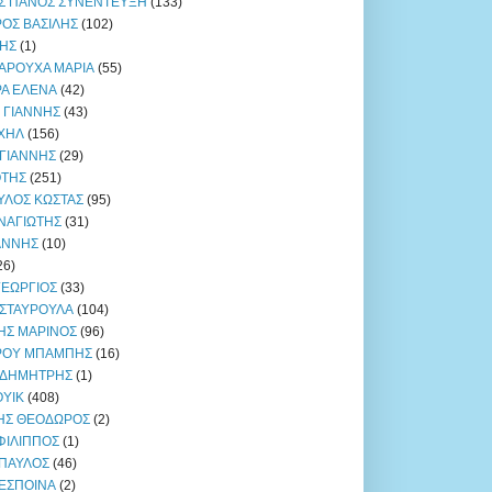
 ΠΑΝΟΣ ΣΥΝΕΝΤΕΥΞΗ
(133)
ΟΣ ΒΑΣΙΛΗΣ
(102)
ΩΗΣ
(1)
ΣΑΡΟΥΧΑ ΜΑΡΙΑ
(55)
Α ΕΛΕΝΑ
(42)
 ΓΙΑΝΝΗΣ
(43)
ΧΗΛ
(156)
ΓΙΑΝΝΗΣ
(29)
ΟΤΗΣ
(251)
ΛΟΣ ΚΩΣΤΑΣ
(95)
ΝΑΓΙΩΤΗΣ
(31)
ΑΝΝΗΣ
(10)
26)
ΓΕΩΡΓΙΟΣ
(33)
 ΣΤΑΥΡΟΥΛΑ
(104)
ΗΣ ΜΑΡΙΝΟΣ
(96)
ΡΟΥ ΜΠΑΜΠΗΣ
(16)
 ΔΗΜΗΤΡΗΣ
(1)
ΟΥΙΚ
(408)
ΗΣ ΘΕΟΔΩΡΟΣ
(2)
ΦΙΛΙΠΠΟΣ
(1)
 ΠΑΥΛΟΣ
(46)
ΔΕΣΠΟΙΝΑ
(2)