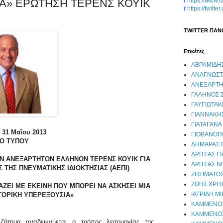
Α» ΕΡΩΤΗΣΗ ΤΕΡΕΝΣ ΚΟΥΙΚ
f
https://www
t
https://twitte
TWITTER ΠΑ
Ετικέτες
ΑΒΡΑΜΙΔΗ
ΑΝΑΓΝΩΣΤ
ΑΝΕΞΑΡΤΗ
ΓΑΛΗΝΟΣ 
ΓΑΥΓΙΩΤΑΚ
ΓΙΑΝΝΑΚΗ
ΓΙΑΤΑΓΑΝΑ
 31 Μαΐου 2013
ΓΙΟΒΑΝΟΠ
ΙΟ ΤΥΠΟΥ
ΔΗΜΑΡΑΣ 
ΔΡΙΤΣΑΣ Γ
Ν ΑΝΕΞΑΡΤΗΤΩΝ ΕΛΛΗΝΩΝ ΤΕΡΕΝΣ ΚΟΥΙΚ ΓΙΑ
ΔΡΙΤΣΑΣ Ν
 ΤΗΣ ΠΝΕΥΜΑΤΙΚΗΣ ΙΔΙΟΚΤΗΣΙΑΣ (ΑΕΠΙ)
ΖΗΣΙΜΑΤΟΣ
ΖΩΗΣ ΧΡΗ
ΖΕΙ ΜΕ ΕΚΕΙΝΗ ΠΟΥ ΜΠΟΡΕΙ ΝΑ ΑΣΚΗΣΕΙ ΜΙΑ
ΙΑΤΡΙΔΗ Μ
ΤΟΡΙΚΗ ΥΠΕΡΕΞΟΥΣΙΑ»
ΚΑΜΜΕΝΟ
ΚΑΜΜΕΝΟΣ
 ζήτημα αναδεικνύεται ο τρόπος λειτουργίας της