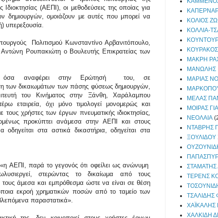
ΚΑΜΜΕΝΟΣ
 Ιδιοκτησίας (ΑΕΠΙ), οι μεθοδεύσεις της οποίας για
ΚΑΠΕΡΝΑΡ
ν δημιουργών, ομοιάζουν με αυτές που μπορεί να
ΚΟΛΙΟΣ Ζ
ή) υπερεξουσία.
ΚΟΛΛΙΑ-Τ
ΚΟΥΝΤΟΥΡ
πουργούς Πολιτισμο
ύ Κωνσταντίνο Αρβανιτόπουλο,
ΚΟΥΡΑΚΟΣ
ς Αντώνη Ρουπακιώτη ο Βουλευτής Επικρατείας των
ΜΑΚΡΗ ΡΑ
ΜΑΝΩΛΗΣ 
 τα όσα αναφέρει στην Ερώτησή του, σε
ΜΑΡΙΑΣ Ν
ση των δικαιωμάτων των πάσης φύσεως δημιουργών,
ΜΑΡΚΟΠΟΥ
λιτευτή του Κινήματος στην Ξάνθη, Χαράλαμπου
ΜΕΛΑΣ ΠΑ
τέρω εταιρεία, όχι μόνο τιμολογεί μονομερώς και
ΜΟΙΡΑΣ ΓΙ
 τους χρήστες των έργων πνευματικής ιδιοκτησίας,
ΝΕΟΛΑΙΑ
(
ομένως προκύπτει ανάμεσα στην ΑΕΠΙ και στους
ΝΤΑΒΡΗΣ 
 οδηγείται στα αστικά δικαστήρια, οδηγείται στα
ΞΟΥΛΙΔΟΥ
ΟΥΖΟΥΝΙΔ
ΠΑΠΑΣΠΥ
η ΑΕΠΙ, παρά το γεγονός ότι οφείλει ως ανώνυμη
ΣΤΑΜΑΤΗΣ
 κωλυσιεργεί, στερώντας το δικαίωμα από τους
ΤΕΡΕΝΣ Κ
ές τους άμεσα και εμπρόθεσμα ώ
στε να είναι σε θέση
ΤΟΣΟΥΝΙΔ
όποια εκροή χρηματικών ποσών από το ταμείο των
ΤΣΑΛΙΔΗΣ 
οβλεπόμενα παραστατικά».
ΧΑΪΚΑΛΗΣ
ΧΑΛΚΙΔΗ 
τική της, δεν κοινοποιεί στους χρή
στες έργων