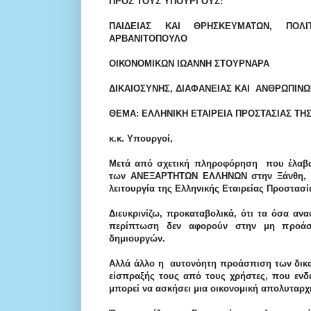
ΠΡΟΣ ΤΟΥΣ ΥΠΟΥΡΓΟΥΣ:
ΠΑΙΔΕΙΑΣ ΚΑΙ ΘΡΗΣΚΕΥΜΑΤΩΝ, ΠΟΛΙ
ΑΡΒΑΝΙΤΟΠΟΥΛΟ
ΟΙΚΟΝΟΜΙΚΩΝ ΙΩΑΝΝΗ ΣΤΟΥΡΝΑΡΑ
ΔΙΚΑΙΟΣΥΝΗΣ, ΔΙΑΦΑΝΕΙΑΣ ΚΑΙ ΑΝΘΡΩΠΙΝ
ΘΕΜΑ: ΕΛΛΗΝΙΚΗ ΕΤΑΙΡΕΙΑ ΠΡΟΣΤΑΣΙΑΣ ΤΗΣ
κ.κ. Υπουργοί,
Μετά από σχετική πληροφόρηση που έλαβα
των ΑΝΕΞΑΡΤΗΤΩΝ ΕΛΛΗΝΩΝ στην Ξάνθη, δι
λειτουργία της Ελληνικής Εταιρείας Προστασία
Διευκρινίζω, προκαταβολικά, ότι τα όσα αν
περίπτωση δεν αφορούν στην μη προά
δημιουργών.
Αλλά άλλο η αυτον
όητη προάσπιση των δικα
είσπραξής τους από τους χρήστες, που ενδ
μπορεί να ασκήσει μια οικονομική απολυταρχι