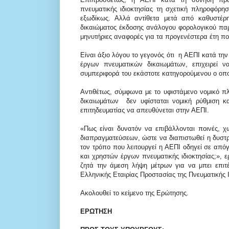
πνευματικής ιδιοκτησίας τη σχετική πληροφόρησ
εξωδίκως. Αλλά αντίθετα μετά από καθυστέρ
δικαιώματος έκδοσης ανάλογου φορολογικού παρα
μηνυτήριες αναφορές για τα προγενέστερα έτη πο
Είναι άξιο λόγου το γεγονός ότι η ΑΕΠΙ κατά τη
έργων πνευματικών δικαιωμάτων, επιχειρεί ν
συμπεριφορά του εκάστοτε κατηγορούμενου ο οποί
Αντιθέτως, σύμφωνα με το υφιστάμενο νομικό π
δικαιωμάτων δεν υφίσταται νομική ρύθμιση κ
επιτηδευματίας να απευθύνεται στην ΑΕΠΙ.
«Πως είναι δυνατόν να επιβάλλονται ποινές, 
διαπραγματεύσεων, ώστε να διαπιστωθεί η δυστρ
τον τρόπο που λειτουργεί η ΑΕΠΙ οδηγεί σε απ
και χρηστών έργων πνευματικής ιδιοκτησίας;», 
ζητά την άμεση λήψη μέτρων για να μπει επιτέ
Ελληνικής Εταιρίας Προστασίας της Πνευματικής Ι
Ακολουθεί το κείμενο της Ερώτησης.
ΕΡΩΤΗΣΗ