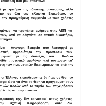
 επιστολή που μου απέστειλε:
ί με κριτήρια της ιδιωτικής οικονομίας, αλλά
μιο σε όλη την ελληνική Επικράτεια, να
ς την προηγούμεν
η συμφωνία με τους χρήστες
ομένως να προκύπτει ανάμεσα στην ΑΕΠΙ και
ων, αντί να οδηγείται σε αστικά δικαστήρια,
καστήρια.
ίναι Ανώνυμη Εταιρεία που λειτουργεί με
λειστική αρμοδιότητα την προστασία των
 σύμφωνα με τις διατάξεις του Κώδικα
κδίδει πιστωτικό τιμολόγιο «επί πιστώσει» επ’
ήστη των πνευματικών δικαιωμάτων και από την
 οι Έλληνες επι
τηδευματίες θα ήταν σε θέση να
θεσμα ώστε να είναι σε θέση να προγραμματίσουν
ατικών ποσών από το ταμείο των επιχειρήσεων
ροβλεπόμενα παραστατικά.
ρακτική της, δεν κοινοποιεί στους χρήστες
την σχετική πληροφόρηση, ούτε δια